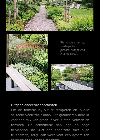
"
Het royale groen op
strategische
plekken schept een
intieme sfeer
".
Uitgebalanceerde contrasten
Om de formele lay-out te temperen en in alle
seizoenen een fraaie aanblik te garanderen, koos ik
voor een mix van groen in veel tinten, vormen en
texturen. De combinatie van lage en hoge
beplanting, inclusief een speelzone met oude
fruitbomen, zorgt dan weer voor een dynamisch
spel van open- en geslotenheid.