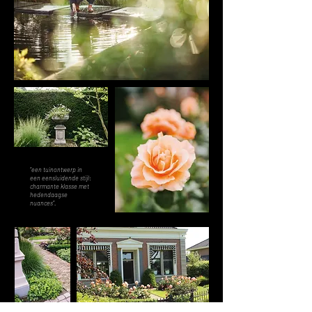
"
een tuinontwerp in
een eensluidende stijl:
charmante klasse met
hedendaagse
nuances
".