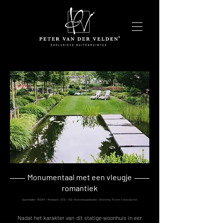
Monumentaal met een vleugje
romantiek
Oppervlakte: 1800m² I Realisatie: 2012 I Stijl: Hedendaags klassiek I Uitvoering: Munter Tuinprojecten
Nadat het karakter van dit statige woonhuis in eer