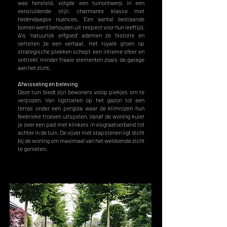
was hersteld, volgde een tuinontwerp in een
eensluidende stijl: charmante klasse met
hedendaagse nuances. Een aantal bestaande
bomen werd behouden uit respect voor hun leeftijd.
Als ‘natuurlijk erfgoed’ ademen ze historie en
vertellen ze een verhaal. Het royale groen op
strategische plekken schept een intieme sfeer en
onttrekt minder fraaie elementen zoals de garage
aan het zicht.
Afwisseling en beleving
Deze tuin biedt zijn bewoners volop plekjes om te
verpozen. Van ligstoelen op het gazon tot een
terras onder een pergola waar de klimrozen hun
feeërieke troeven uitspelen. Vanaf de woning kuier
je over een pad met klinkers in visgraatverband tot
achter in de tuin. De vijver met stapstenen ligt dicht
bij de woning om maximaal van het weldoende zicht
te genieten.